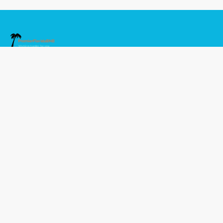
Política de privacidad
Términos y condiciones
Conviértete en socio propietario
info@premierfloridabnb.com